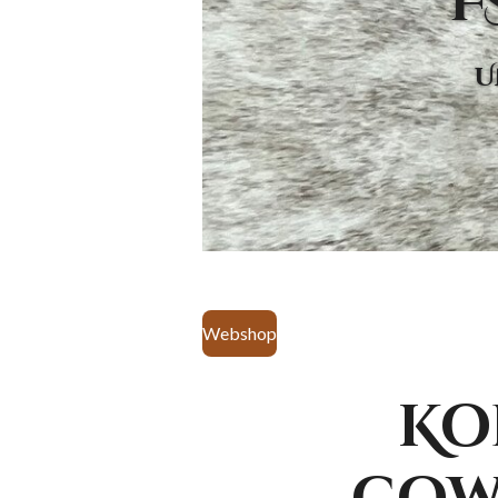
F
U
Webshop
Ko