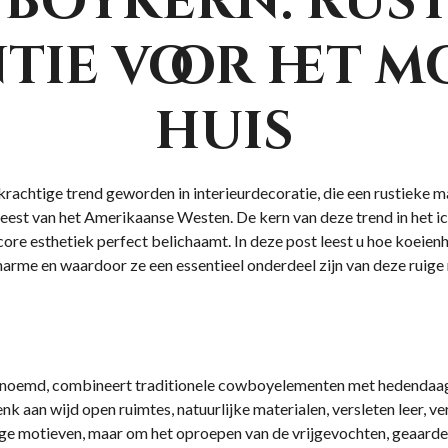
boykern: rust
tie voor het 
huis
rachtige trend geworden in interieurdecoratie, die een rustieke ma
 geest van het Amerikaanse Westen. De kern van deze trend in het 
core esthetiek perfect belichaamt. In deze post leest u hoe koeienh
arme en waardoor ze een essentieel onderdeel zijn van deze ruige m
noemd, combineert traditionele cowboyelementen met hedendaags
enk aan wijd open ruimtes, natuurlijke materialen, versleten leer, 
ige motieven, maar om het oproepen van de vrijgevochten, geaarde