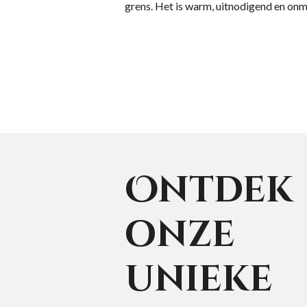
grens. Het is warm, uitnodigend en onmi
Ontdek
onze
unieke