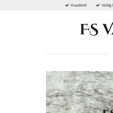
Kwaliteit
Veilig
Ga
direct
naar
FS 
de
hoofdinhoud