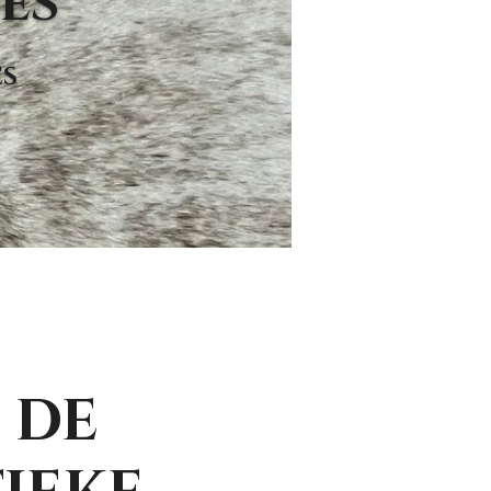
es
es
 de