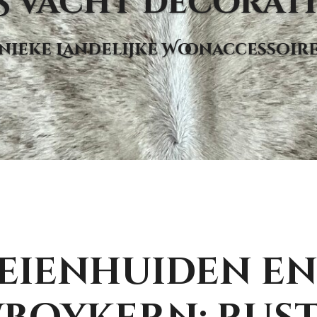
S Vacht Decorati
nieke Landelijke Woonaccessoir
eienhuiden en