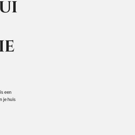
ui
ie
is een
 je huis