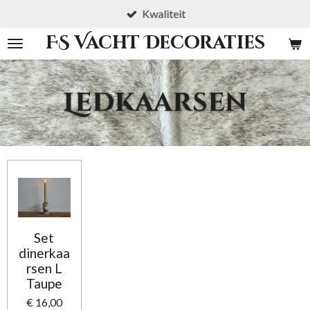
Kwaliteit
Ga
direct
FS Vacht Decoraties
naar
de
hoofdinhoud
Ledkaarsen
Set
dinerkaa
rsen L
Taupe
€ 16,00