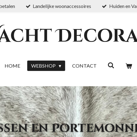
 betalen
Landelijke woonaccessoires
Huiden en Va
Vacht Decora
HOME
WEBSHOP
CONTACT
ssen en Portemonn