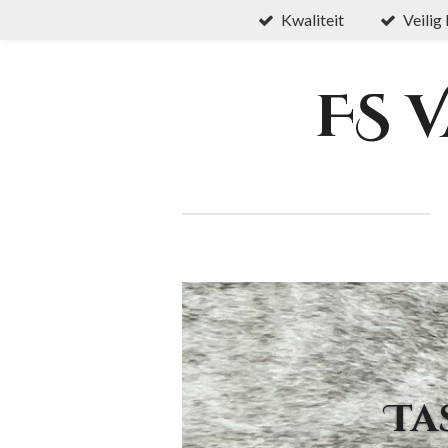
Kwaliteit
Veilig
Ga
direct
naar
FS 
de
hoofdinhoud
Ta