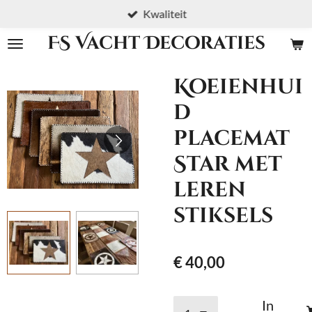
Kwaliteit
Ga
direct
FS Vacht Decoraties
naar
de
Koeienhui
hoofdinhoud
d
placemat
Star met
leren
stiksels
€ 40,00
In