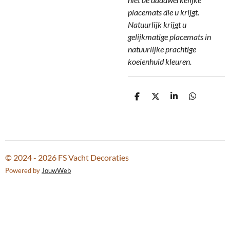
placemats die u krijgt.
Natuurlijk krijgt u
gelijkmatige placemats in
natuurlijke prachtige
koeienhuid kleuren.
D
D
S
D
e
e
h
e
l
e
a
l
e
l
r
e
n
e
n
© 2024 - 2026 FS Vacht Decoraties
Powered by
JouwWeb