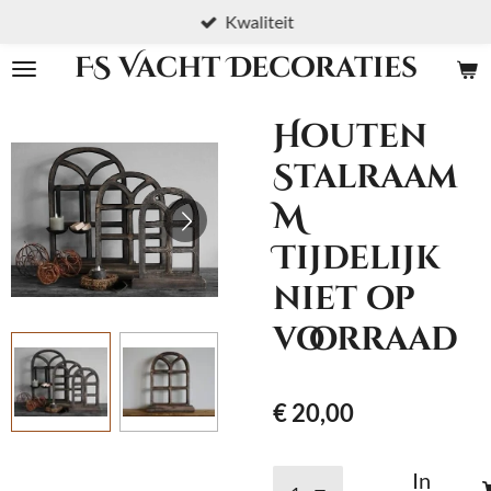
Kwaliteit
Ga
direct
FS Vacht Decoraties
naar
de
Houten
hoofdinhoud
Stalraam
M
Tijdelijk
niet op
voorraad
€ 20,00
In