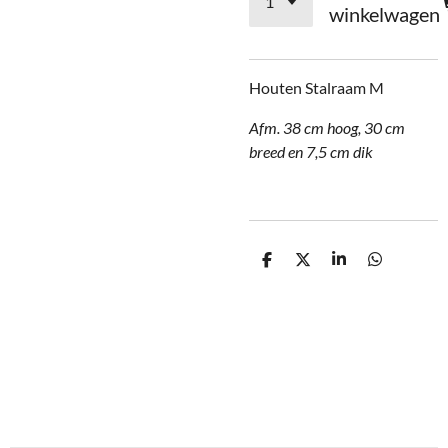
winkelwagen
Houten Stalraam M
Afm. 38 cm hoog, 30 cm
breed en 7,5 cm dik
D
D
S
D
e
e
h
e
l
e
a
l
e
l
r
e
n
e
n