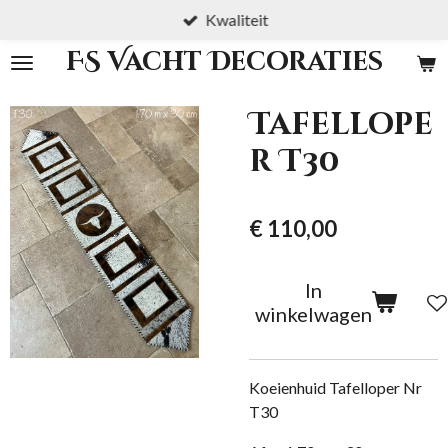
Kwaliteit
Ga
direct
FS Vacht Decoraties
naar
de
Tafellope
hoofdinhoud
r T30
€ 110,00
In
winkelwagen
Koeienhuid Tafelloper Nr
T30