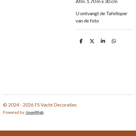
Afm. 1.70 m x 30 cm
U ontvangt de Tafelloper
van de foto
D
D
S
D
e
e
h
e
l
e
a
l
e
l
r
e
n
e
n
© 2024 - 2026 FS Vacht Decoraties
Powered by
JouwWeb