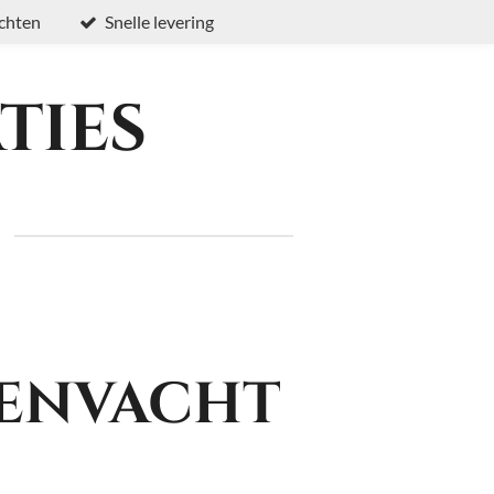
chten
Snelle levering
ties
envacht