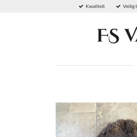
Kwaliteit
Veilig
Ga
direct
naar
FS 
de
hoofdinhoud