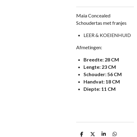
Maia Concealed
Schoudertas met franjes
LEER & KOEIENHUID
Afmetingen:
Breedte:
28 CM
Lengte:
23 CM
Schouder:
56 CM
Handvat:
18 CM
Diepte:
11 CM
D
D
S
D